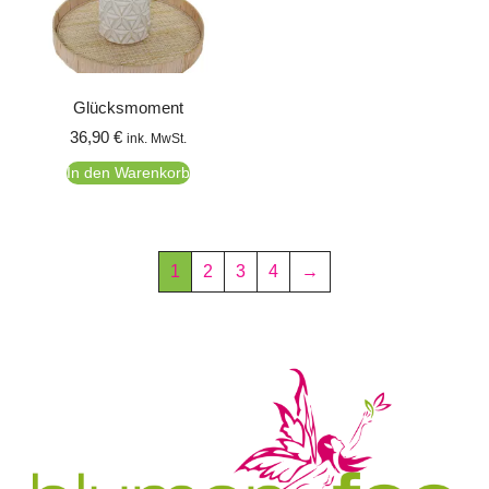
Glücksmoment
36,90
€
ink. MwSt.
In den Warenkorb
1
2
3
4
→